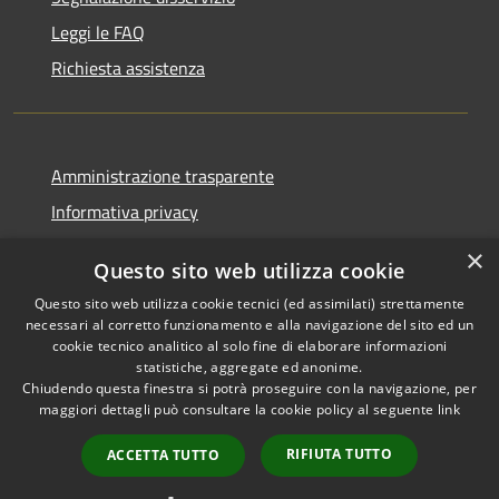
Leggi le FAQ
Richiesta assistenza
Amministrazione trasparente
Informativa privacy
Note legali
×
Questo sito web utilizza cookie
Dichiarazione di accessibilità
Questo sito web utilizza cookie tecnici (ed assimilati) strettamente
necessari al corretto funzionamento e alla navigazione del sito ed un
cookie tecnico analitico al solo fine di elaborare informazioni
statistiche, aggregate ed anonime.
Chiudendo questa finestra si potrà proseguire con la navigazione, per
RSS
Copyright © 2026 • Comune di
maggiori dettagli può consultare la cookie policy al seguente
link
Accessibilità
Casola in Lunigiana • Powered
Privacy
Municipium
Accesso
by
•
RIFIUTA TUTTO
ACCETTA TUTTO
Cookie
redazione