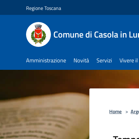
Salta al contenuto principale
Regione Toscana
Comune di Casola in Lu
Amministrazione
Novità
Servizi
Vivere 
Home
>
Arg