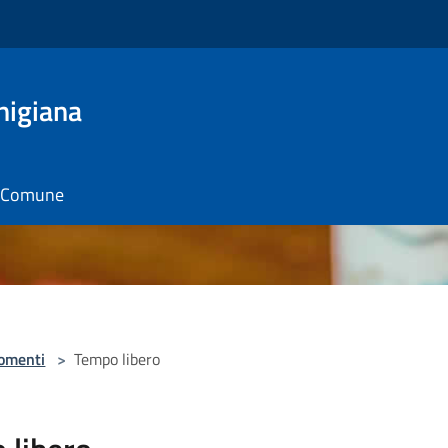
nigiana
il Comune
omenti
>
Tempo libero