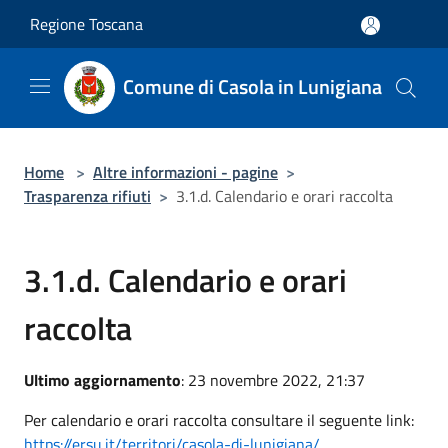
Salta al contenuto principale
Regione Toscana
Comune di Casola in Lunigiana
Home
>
Altre informazioni - pagine
>
Trasparenza rifiuti
>
3.1.d. Calendario e orari raccolta
3.1.d. Calendario e orari
raccolta
Ultimo aggiornamento
: 23 novembre 2022, 21:37
Per calendario e orari raccolta consultare il seguente link:
https://ersu.it/territori/casola-di-lunigiana/