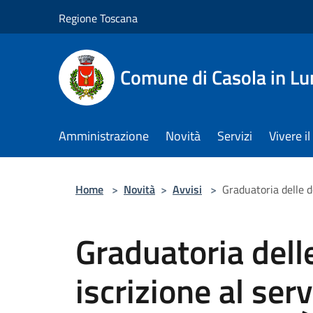
Salta al contenuto principale
Regione Toscana
Comune di Casola in Lu
Amministrazione
Novità
Servizi
Vivere 
Home
>
Novità
>
Avvisi
>
Graduatoria delle d
Graduatoria del
iscrizione al ser