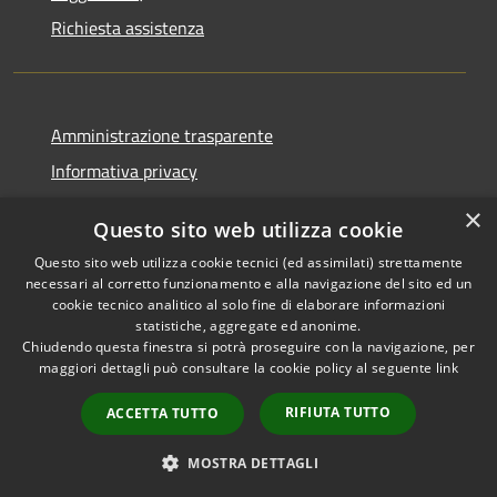
Richiesta assistenza
Amministrazione trasparente
Informativa privacy
Note legali
×
Questo sito web utilizza cookie
Dichiarazione di accessibilità
Questo sito web utilizza cookie tecnici (ed assimilati) strettamente
necessari al corretto funzionamento e alla navigazione del sito ed un
cookie tecnico analitico al solo fine di elaborare informazioni
statistiche, aggregate ed anonime.
Chiudendo questa finestra si potrà proseguire con la navigazione, per
RSS
Copyright © 2026 • Comune di
maggiori dettagli può consultare la cookie policy al seguente
link
Accessibilità
Casola in Lunigiana • Powered
Privacy
Municipium
Accesso
by
•
RIFIUTA TUTTO
ACCETTA TUTTO
Cookie
redazione
Mappa del sito
MOSTRA DETTAGLI