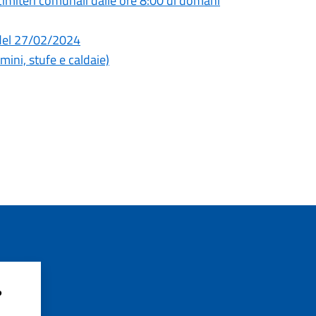
 e cimiteri comunali dalle ore 8:00 di domani
2 del 27/02/2024
ini, stufe e caldaie)
?