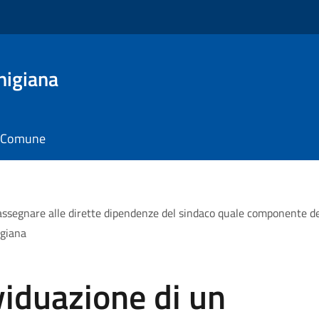
nigiana
il Comune
ssegnare alle dirette dipendenze del sindaco quale componente dell’u
igiana
viduazione di un