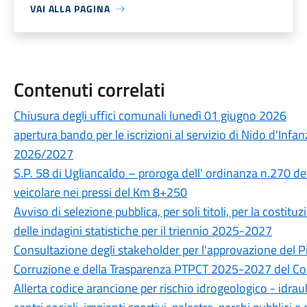
VAI ALLA PAGINA
Contenuti correlati
Chiusura degli uffici comunali lunedì 01 giugno 2026
apertura bando per le iscrizioni al servizio di Nido d'Infa
2026/2027
S.P. 58 di Ugliancaldo – proroga dell' ordinanza n.270 de
veicolare nei pressi del Km 8+250
Avviso di selezione pubblica, per soli titoli, per la costitu
delle indagini statistiche per il triennio 2025-2027
Consultazione degli stakeholder per l'approvazione del P
Corruzione e della Trasparenza PTPCT 2025-2027 del Co
Allerta codice arancione per rischio idrogeologico - idrau