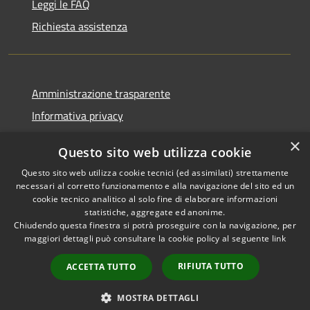
Leggi le FAQ
Richiesta assistenza
Amministrazione trasparente
Informativa privacy
Note legali
×
Questo sito web utilizza cookie
Dichiarazione di accessibilità
Questo sito web utilizza cookie tecnici (ed assimilati) strettamente
necessari al corretto funzionamento e alla navigazione del sito ed un
cookie tecnico analitico al solo fine di elaborare informazioni
statistiche, aggregate ed anonime.
Chiudendo questa finestra si potrà proseguire con la navigazione, per
RSS
Copyright © 2026 • Comune di
maggiori dettagli può consultare la cookie policy al seguente
link
Accessibilità
Casola in Lunigiana • Powered
Privacy
Municipium
Accesso
by
•
RIFIUTA TUTTO
ACCETTA TUTTO
Cookie
redazione
Mappa del sito
MOSTRA DETTAGLI