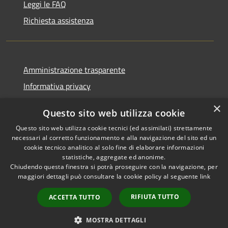
Leggi le FAQ
Richiesta assistenza
Amministrazione trasparente
Informativa privacy
Note legali
×
Questo sito web utilizza cookie
Dichiarazione di accessibilità
Questo sito web utilizza cookie tecnici (ed assimilati) strettamente
necessari al corretto funzionamento e alla navigazione del sito ed un
cookie tecnico analitico al solo fine di elaborare informazioni
statistiche, aggregate ed anonime.
Chiudendo questa finestra si potrà proseguire con la navigazione, per
RSS
Copyright © 2026 • Comune di
maggiori dettagli può consultare la cookie policy al seguente
link
Accessibilità
Casola in Lunigiana • Powered
Privacy
Municipium
Accesso
by
•
RIFIUTA TUTTO
ACCETTA TUTTO
Cookie
redazione
Mappa del sito
MOSTRA DETTAGLI