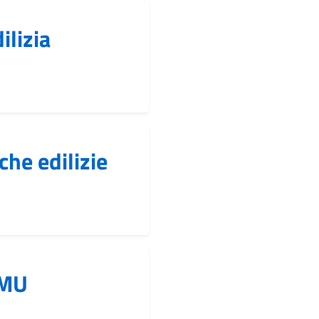
ilizia
che edilizie
IMU