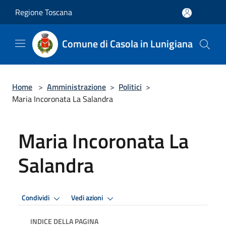
Salta al contenuto principale
Regione Toscana
Comune di Casola in Lunigiana
Home
>
Amministrazione
>
Politici
>
Maria Incoronata La Salandra
Maria Incoronata La
Salandra
Condividi
Vedi azioni
INDICE DELLA PAGINA