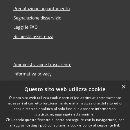
Prenotazione appuntamento
Segnalazione disservizio
Leggi le FAQ
Richiesta assistenza
Amministrazione trasparente
Informativa privacy
Note legali
×
Questo sito web utilizza cookie
Dichiarazione di accessibilità
Questo sito web utilizza cookie tecnici (ed assimilati) strettamente
necessari al corretto funzionamento e alla navigazione del sito ed un
cookie tecnico analitico al solo fine di elaborare informazioni
statistiche, aggregate ed anonime.
Chiudendo questa finestra si potrà proseguire con la navigazione, per
RSS
Copyright © 2026 • Comune di
maggiori dettagli può consultare la cookie policy al seguente
link
Accessibilità
Casola in Lunigiana • Powered