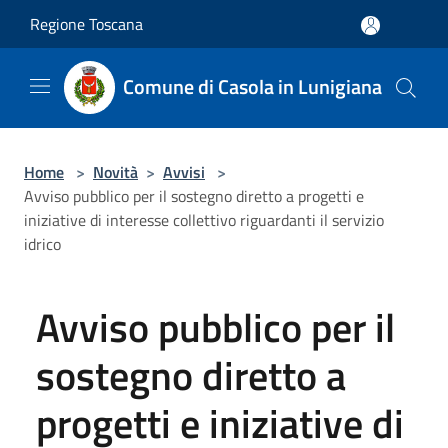
Salta al contenuto principale
Regione Toscana
Comune di Casola in Lunigiana
Home
>
Novità
>
Avvisi
>
Avviso pubblico per il sostegno diretto a progetti e
iniziative di interesse collettivo riguardanti il servizio
idrico
Avviso pubblico per il
sostegno diretto a
progetti e iniziative di