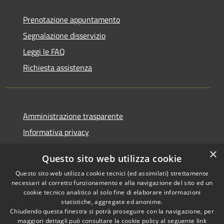
Prenotazione appuntamento
Segnalazione disservizio
Leggi le FAQ
Richiesta assistenza
Amministrazione trasparente
Informativa privacy
Note legali
×
Questo sito web utilizza cookie
Dichiarazione di accessibilità
Questo sito web utilizza cookie tecnici (ed assimilati) strettamente
necessari al corretto funzionamento e alla navigazione del sito ed un
cookie tecnico analitico al solo fine di elaborare informazioni
statistiche, aggregate ed anonime.
Chiudendo questa finestra si potrà proseguire con la navigazione, per
RSS
Copyright © 2026 • Comune di
maggiori dettagli può consultare la cookie policy al seguente
link