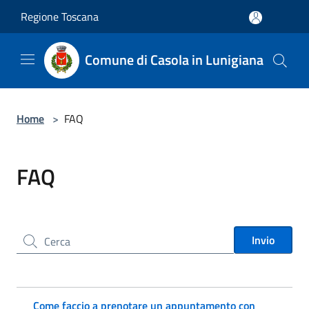
Salta al contenuto principale
Regione Toscana
Comune di Casola in Lunigiana
Home
>
FAQ
FAQ
Cerca nel sito
Invio
Come faccio a prenotare un appuntamento con