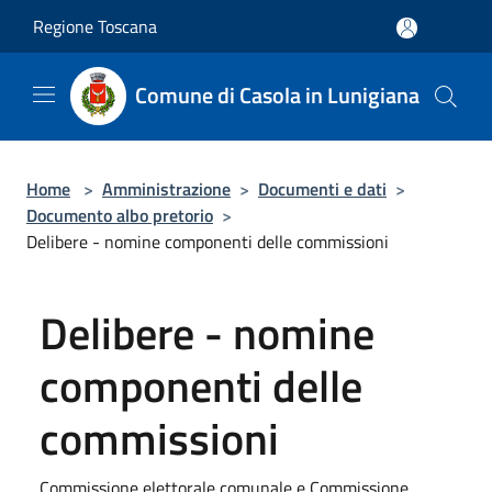
Salta al contenuto principale
Regione Toscana
Comune di Casola in Lunigiana
Home
>
Amministrazione
>
Documenti e dati
>
Documento albo pretorio
>
Delibere - nomine componenti delle commissioni
Delibere - nomine
componenti delle
commissioni
Commissione elettorale comunale e Commissione